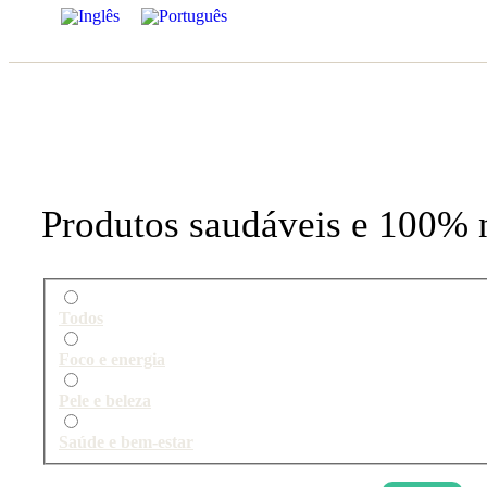
Produtos saudáveis e 100% n
Todos
Foco e energia
Pele e beleza
Saúde e bem-estar