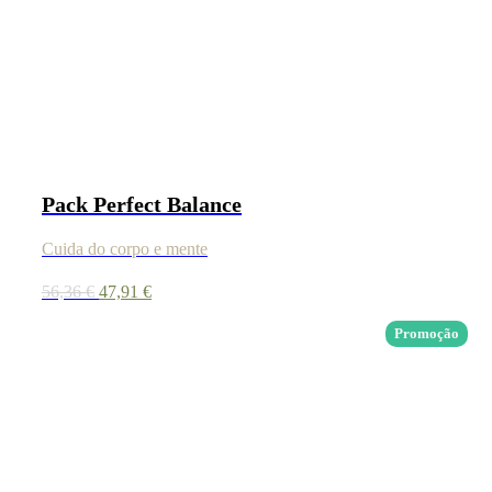
Pack Perfect Balance
Cuida do corpo e mente
O
O
56,36
€
47,91
€
preço
preço
original
atual
Promoção
era:
é:
56,36 €.
47,91 €.