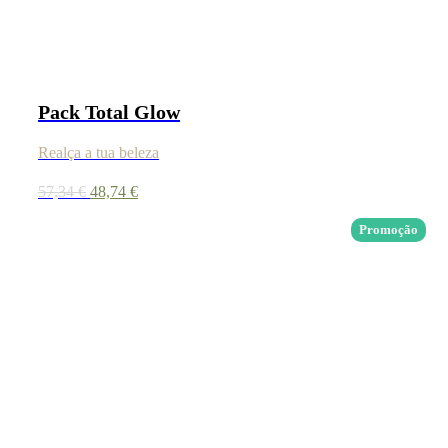
Pack Total Glow
Realça a tua beleza
O
O
57,34
€
48,74
€
preço
preço
original
atual
Promoção
era:
é:
57,34 €.
48,74 €.