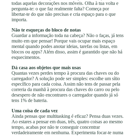
todas aquelas decorações nos móveis. Olha à tua volta e
pergunta-te: o que faz realmente falta? Começa por
libertar-te do que não precisas e cria espaço para o que
importa.
Não te esqueças do bloco de notas
Guardar a informação toda na cabeça? Não o faças, já tens
muito em que pensar! Porque vais ocupar mais espaço
mental quando podes anotar ideias, tarefas ou listas, em
blocos ou apps? Além disso, assim é garantido que não há
esquecimentos.
Dá casa aos objetos que mais usas
Quantas vezes perdes tempo à procura das chaves ou do
carregador? A solução pode ser simples: escolhe um sítio
específico para cada coisa. Assim não tens de passar pela
correria da manhã à procura das chaves do carro ou pelo
desespero de não encontrares o carregador quando já só
tens 1% de bateria.
Uma coisa de cada vez
Ainda pensas que multitasking é eficaz? Pensa duas vezes.
Ao estares a pensar em duas, três, quatro coisas ao mesmo
tempo, acabas por não te conseguir concentrar
verdadeiramente em nenhuma. Experimenta focar-te numa