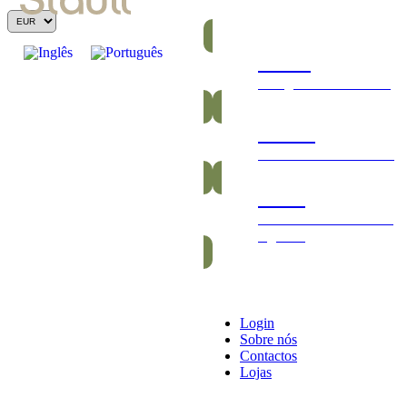
Barras
Energéticas e nutritivas
Gomas
Saudáveis e vitamínicas
Packs
Packs exclusivos barras
e gomas
Login
Sobre nós
Contactos
Lojas