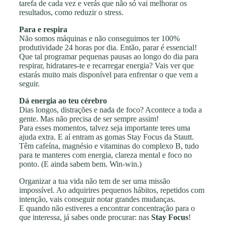
tarefa de cada vez e verás que não só vai melhorar os
resultados, como reduzir o stress.
Para e respira
Não somos máquinas e não conseguimos ter 100%
produtividade 24 horas por dia. Então, parar é essencial!
Que tal programar pequenas pausas ao longo do dia para
respirar, hidratares-te e recarregar energia? Vais ver que
estarás muito mais disponível para enfrentar o que vem a
seguir.
Dá energia ao teu cérebro
Dias longos, distrações e nada de foco? Acontece a toda a
gente. Mas não precisa de ser sempre assim!
Para esses momentos, talvez seja importante teres uma
ajuda extra. E aí entram as gomas Stay Focus da Stautt.
Têm cafeína, magnésio e vitaminas do complexo B, tudo
para te manteres com energia, clareza mental e foco no
ponto. (E ainda sabem bem. Win-win.)
Organizar a tua vida não tem de ser uma missão
impossível. Ao adquirires pequenos hábitos, repetidos com
intenção, vais conseguir notar grandes mudanças.
E quando não estiveres a encontrar concentração para o
que interessa, já sabes onde procurar: nas
Stay Focus
!