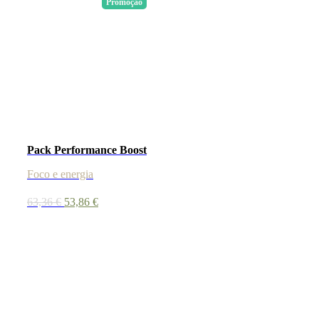
Promoção
Pack Performance Boost
Foco e energia
O
O
63,36
€
53,86
€
preço
preço
original
atual
era:
é:
63,36 €.
53,86 €.