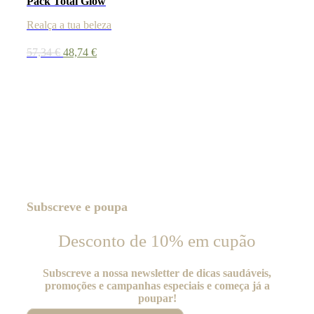
Pack Total Glow
Realça a tua beleza
O
O
57,34
€
48,74
€
preço
preço
original
atual
era:
é:
57,34 €.
48,74 €.
Subscreve e poupa
Desconto de 10% em cupão
Subscreve a nossa newsletter de dicas saudáveis,
promoções e campanhas especiais e começa já a
poupar!