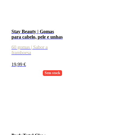
Stay Beauty | Gomas
para cabelo, pele e unhas
60 gomas | Sabor a
framboesa
19,99
€
Sem stock