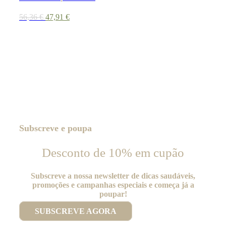
O
O
56,36
€
47,91
€
preço
preço
original
atual
era:
é:
56,36 €.
47,91 €.
Subscreve e poupa
Desconto de 10% em cupão
Subscreve a nossa newsletter de dicas saudáveis,
promoções e campanhas especiais e começa já a
poupar!
SUBSCREVE AGORA