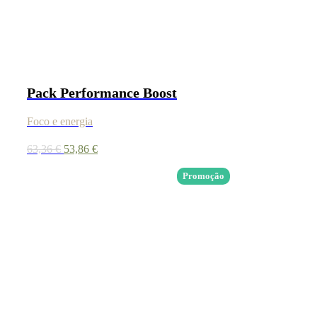
Pack Performance Boost
Foco e energia
O
O
63,36
€
53,86
€
preço
preço
original
atual
Promoção
era:
é:
63,36 €.
53,86 €.