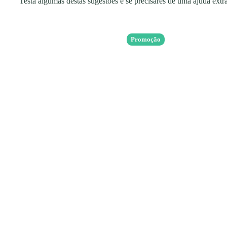
Testa algumas destas sugestões e se precisares de uma ajuda extr
Promoção