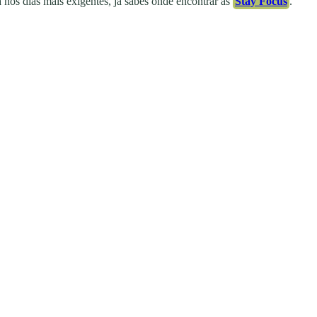
a nos dias mais exigentes, já sabes onde encontrar as
Stay Focus
.