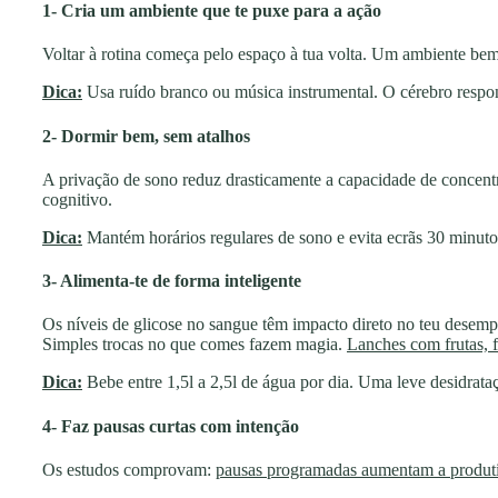
1- Cria um ambiente que te puxe para a ação
Voltar à rotina começa pelo espaço à tua volta. Um ambiente be
Dica:
Usa ruído branco ou música instrumental. O cérebro respon
2- Dormir bem, sem atalhos
A privação de sono reduz drasticamente a capacidade de concent
cognitivo.
Dica:
Mantém horários regulares de sono e evita ecrãs 30 minuto
3- Alimenta-te de forma inteligente
Os níveis de glicose no sangue têm impacto direto no teu desem
Simples trocas no que comes fazem magia.
Lanches com frutas, 
Dica:
Bebe entre 1,5l a 2,5l de água por dia. Uma leve desidrata
4- Faz pausas curtas com intenção
Os estudos comprovam:
pausas programadas aumentam a produt