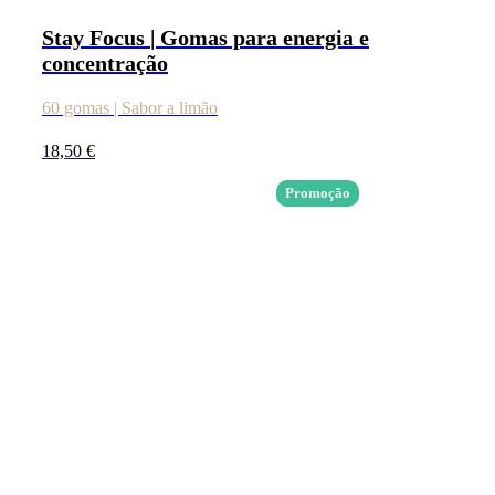
Stay Focus | Gomas para energia e
concentração
60 gomas | Sabor a limão
18,50
€
Promoção