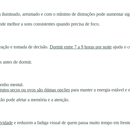
m iluminado, arrumado e com o mínimo de distrações pode aumentar sign
de melhor a sons consistentes quando precisa de foco.
ração e tomada de decisão.
Dormir entre 7 a 9 horas por noite
ajuda o c
s antes de dormir.
penho mental.
frutos secos ou ovos são ótimas opções
para manter a energia estável e e
ção pode afetar a memória e a atenção.
ividade
e reduzem a fadiga visual de quem passa muito tempo em frente