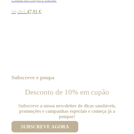
O
O
56,36
€
47,91
€
preço
preço
original
atual
era:
é:
56,36 €.
47,91 €.
Subscreve e poupa
Desconto de 10% em cupão
Subscreve a nossa newsletter de dicas saudáveis,
promoções e campanhas especiais e começa já a
poupar!
SUBSCREVE AGORA