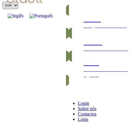
Barras
Energéticas e nutritivas
Gomas
Saudáveis e vitamínicas
Packs
Packs exclusivos barras
e gomas
Login
Sobre nós
Contactos
Lojas