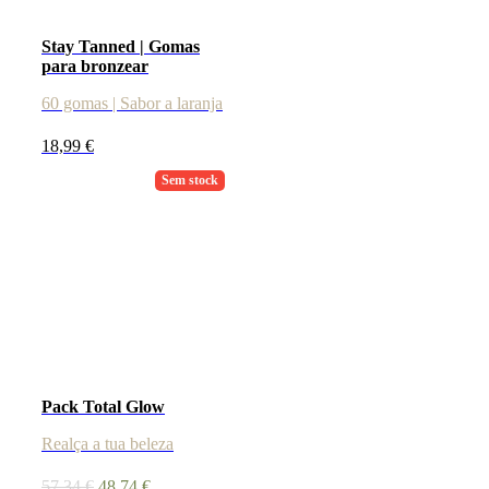
Stay Tanned | Gomas
para bronzear
60 gomas | Sabor a laranja
18,99
€
Sem stock
Pack Total Glow
Realça a tua beleza
O
O
57,34
€
48,74
€