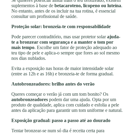
Se quiseres potenciar ainda mais o teu bronzeado, existem
suplementos à base de
betacaroteno, licopeno ou luteína
.
No entanto, antes de os incluir na tua rotina, é essencial
consultar um profissional de saúde.
Proteção solar: bronzeia-te com responsabilidade
Pode parecer contraditório, mas usar protetor solar
ajuda-
te a bronzear com segurança e a manter o tom por
mais tempo
. Escolhe um fator de proteção adequado ao
teu tipo de pele e aplica-o sempre que fores ao sol mesmo
nos dias nublados.
Evita a exposição nas horas de maior intensidade solar
(entre as 12h e as 16h) e bronzeia-te de forma gradual.
Autobronzeadores: brilho antes do verão
Queres começar o verão já com um tom bonito? Os
autobronzeadores
podem dar uma ajuda. Opta por um
produto de qualidade, aplica com cuidado e esfolia a pele
antes da aplicação para garantir um tom uniforme e natural.
Exposição gradual: passo a passo até ao dourado
Tentar bronzear-se num só dia é receita certa para