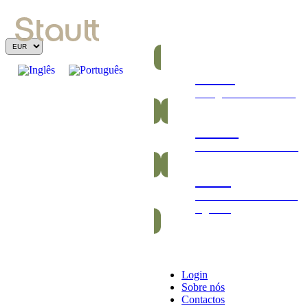
Barras
Energéticas e nutritivas
Gomas
Saudáveis e vitamínicas
Packs
Packs exclusivos barras
e gomas
Login
Sobre nós
Contactos