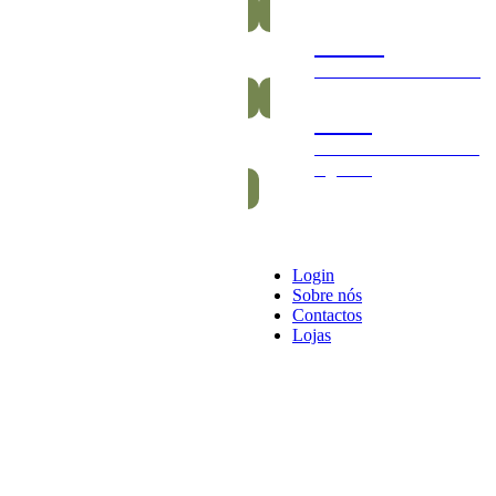
Gomas
Saudáveis e vitamínicas
Packs
Packs exclusivos barras
e gomas
Login
Sobre nós
Contactos
Lojas