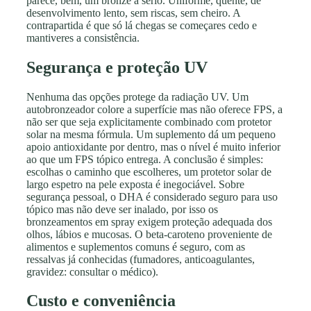
parece, bem, um bronze a sério. Uniforme, quente, de
desenvolvimento lento, sem riscas, sem cheiro. A
contrapartida é que só lá chegas se começares cedo e
mantiveres a consistência.
Segurança e proteção UV
Nenhuma das opções protege da radiação UV. Um
autobronzeador colore a superfície mas não oferece FPS, a
não ser que seja explicitamente combinado com protetor
solar na mesma fórmula. Um suplemento dá um pequeno
apoio antioxidante por dentro, mas o nível é muito inferior
ao que um FPS tópico entrega. A conclusão é simples:
escolhas o caminho que escolheres, um protetor solar de
largo espetro na pele exposta é inegociável. Sobre
segurança pessoal, o DHA é considerado seguro para uso
tópico mas não deve ser inalado, por isso os
bronzeamentos em spray exigem proteção adequada dos
olhos, lábios e mucosas. O beta-caroteno proveniente de
alimentos e suplementos comuns é seguro, com as
ressalvas já conhecidas (fumadores, anticoagulantes,
gravidez: consultar o médico).
Custo e conveniência