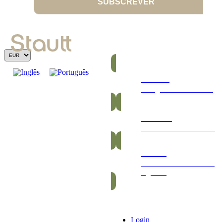
SUBSCREVER
Barras
Energéticas e nutritivas
Gomas
Saudáveis e vitamínicas
Packs
Packs exclusivos barras
e gomas
Login