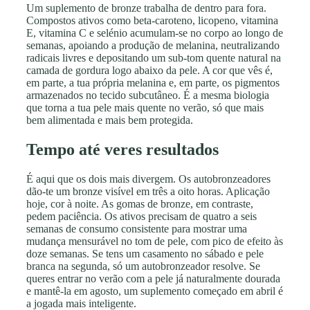
Um suplemento de bronze trabalha de dentro para fora.
Compostos ativos como beta-caroteno, licopeno, vitamina
E, vitamina C e selénio acumulam-se no corpo ao longo de
semanas, apoiando a produção de melanina, neutralizando
radicais livres e depositando um sub-tom quente natural na
camada de gordura logo abaixo da pele. A cor que vês é,
em parte, a tua própria melanina e, em parte, os pigmentos
armazenados no tecido subcutâneo. É a mesma biologia
que torna a tua pele mais quente no verão, só que mais
bem alimentada e mais bem protegida.
Tempo até veres resultados
É aqui que os dois mais divergem. Os autobronzeadores
dão-te um bronze visível em três a oito horas. Aplicação
hoje, cor à noite. As gomas de bronze, em contraste,
pedem paciência. Os ativos precisam de quatro a seis
semanas de consumo consistente para mostrar uma
mudança mensurável no tom de pele, com pico de efeito às
doze semanas. Se tens um casamento no sábado e pele
branca na segunda, só um autobronzeador resolve. Se
queres entrar no verão com a pele já naturalmente dourada
e mantê-la em agosto, um suplemento começado em abril é
a jogada mais inteligente.