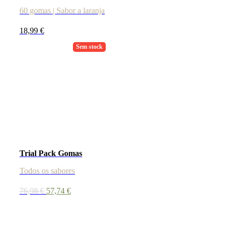
60 gomas | Sabor a laranja
18,99
€
Sem stock
Trial Pack Gomas
Todos os sabores
O
O
76,98
€
57,74
€
preço
preço
original
atual
era:
é:
76,98 €.
57,74 €.