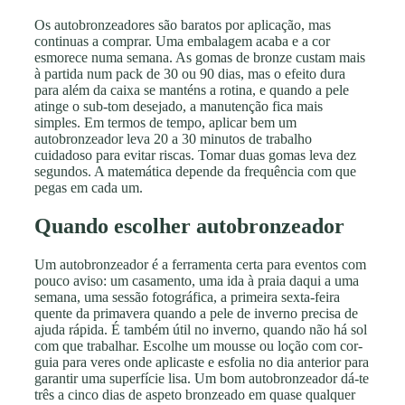
Os autobronzeadores são baratos por aplicação, mas
continuas a comprar. Uma embalagem acaba e a cor
esmorece numa semana. As gomas de bronze custam mais
à partida num pack de 30 ou 90 dias, mas o efeito dura
para além da caixa se manténs a rotina, e quando a pele
atinge o sub-tom desejado, a manutenção fica mais
simples. Em termos de tempo, aplicar bem um
autobronzeador leva 20 a 30 minutos de trabalho
cuidadoso para evitar riscas. Tomar duas gomas leva dez
segundos. A matemática depende da frequência com que
pegas em cada um.
Quando escolher autobronzeador
Um autobronzeador é a ferramenta certa para eventos com
pouco aviso: um casamento, uma ida à praia daqui a uma
semana, uma sessão fotográfica, a primeira sexta-feira
quente da primavera quando a pele de inverno precisa de
ajuda rápida. É também útil no inverno, quando não há sol
com que trabalhar. Escolhe um mousse ou loção com cor-
guia para veres onde aplicaste e esfolia no dia anterior para
garantir uma superfície lisa. Um bom autobronzeador dá-te
três a cinco dias de aspeto bronzeado em quase qualquer