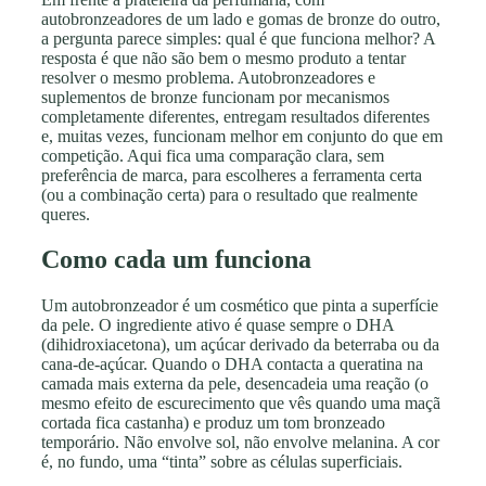
autobronzeadores de um lado e gomas de bronze do outro,
a pergunta parece simples: qual é que funciona melhor? A
resposta é que não são bem o mesmo produto a tentar
resolver o mesmo problema. Autobronzeadores e
suplementos de bronze funcionam por mecanismos
completamente diferentes, entregam resultados diferentes
e, muitas vezes, funcionam melhor em conjunto do que em
competição. Aqui fica uma comparação clara, sem
preferência de marca, para escolheres a ferramenta certa
(ou a combinação certa) para o resultado que realmente
queres.
Como cada um funciona
Um autobronzeador é um cosmético que pinta a superfície
da pele. O ingrediente ativo é quase sempre o DHA
(dihidroxiacetona), um açúcar derivado da beterraba ou da
cana-de-açúcar. Quando o DHA contacta a queratina na
camada mais externa da pele, desencadeia uma reação (o
mesmo efeito de escurecimento que vês quando uma maçã
cortada fica castanha) e produz um tom bronzeado
temporário. Não envolve sol, não envolve melanina. A cor
é, no fundo, uma “tinta” sobre as células superficiais.