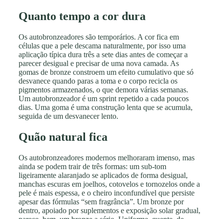
Quanto tempo a cor dura
Os autobronzeadores são temporários. A cor fica em
células que a pele descama naturalmente, por isso uma
aplicação típica dura três a sete dias antes de começar a
parecer desigual e precisar de uma nova camada. As
gomas de bronze constroem um efeito cumulativo que só
desvanece quando paras a toma e o corpo recicla os
pigmentos armazenados, o que demora várias semanas.
Um autobronzeador é um sprint repetido a cada poucos
dias. Uma goma é uma construção lenta que se acumula,
seguida de um desvanecer lento.
Quão natural fica
Os autobronzeadores modernos melhoraram imenso, mas
ainda se podem trair de três formas: um sub-tom
ligeiramente alaranjado se aplicados de forma desigual,
manchas escuras em joelhos, cotovelos e tornozelos onde a
pele é mais espessa, e o cheiro inconfundível que persiste
apesar das fórmulas “sem fragrância”. Um bronze por
dentro, apoiado por suplementos e exposição solar gradual,