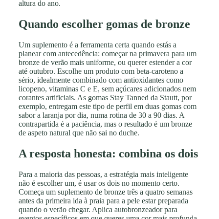
altura do ano.
Quando escolher gomas de bronze
Um suplemento é a ferramenta certa quando estás a
planear com antecedência: começar na primavera para um
bronze de verão mais uniforme, ou querer estender a cor
até outubro. Escolhe um produto com beta-caroteno a
sério, idealmente combinado com antioxidantes como
licopeno, vitaminas C e E, sem açúcares adicionados nem
corantes artificiais. As gomas Stay Tanned da Stautt, por
exemplo, entregam este tipo de perfil em duas gomas com
sabor a laranja por dia, numa rotina de 30 a 90 dias. A
contrapartida é a paciência, mas o resultado é um bronze
de aspeto natural que não sai no duche.
A resposta honesta: combina os dois
Para a maioria das pessoas, a estratégia mais inteligente
não é escolher um, é usar os dois no momento certo.
Começa um suplemento de bronze três a quatro semanas
antes da primeira ida à praia para a pele estar preparada
quando o verão chegar. Aplica autobronzeador para
eventos específicos em que queres uma cor mais profunda